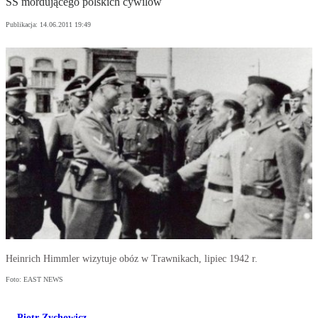
SS mordującego polskich cywilów
Publikacja:
14.06.2011 19:49
Heinrich Himmler wizytuje obóz w Trawnikach, lipiec 1942 r.
Foto: EAST NEWS
Piotr Zychowicz