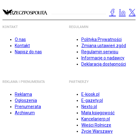
KONTAKT
REGULAMIN
O nas
Polityka Prywatności
Kontakt
Zmiana ustawień zgód
Napisz do nas
Regulamin serwisu
Informacje o nadawcy
Deklaracja dostępności
REKLAMA I PRENUMERATA
PARTNERZY
Reklama
E-kiosk.pl
Ogłoszenia
E-gazety.pl
Prenumerata
Nexto.pl
Archiwum
Mała księgowość
Kancelarierp.pl
Wieści Rolnicze
Życie Warszawy