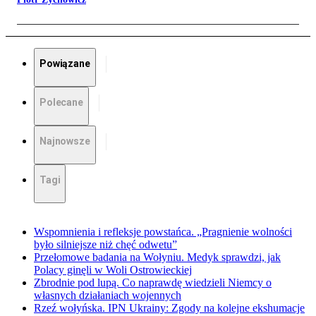
Powiązane
Polecane
Najnowsze
Tagi
Wspomnienia i refleksje powstańca. „Pragnienie wolności
było silniejsze niż chęć odwetu”
Przełomowe badania na Wołyniu. Medyk sprawdzi, jak
Polacy ginęli w Woli Ostrowieckiej
Zbrodnie pod lupą. Co naprawdę wiedzieli Niemcy o
własnych działaniach wojennych
Rzeź wołyńska. IPN Ukrainy: Zgody na kolejne ekshumacje