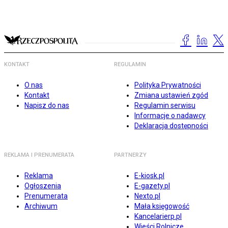
KONTAKT
REGULAMIN
O nas
Polityka Prywatności
Kontakt
Zmiana ustawień zgód
Napisz do nas
Regulamin serwisu
Informacje o nadawcy
Deklaracja dostępności
REKLAMA I PRENUMERATA
PARTNERZY
Reklama
E-kiosk.pl
Ogłoszenia
E-gazety.pl
Prenumerata
Nexto.pl
Archiwum
Mała księgowość
Kancelarierp.pl
Wieści Rolnicze