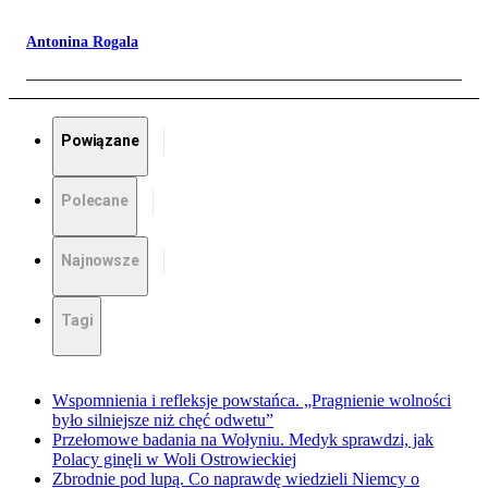
Antonina Rogala
Powiązane
Polecane
Najnowsze
Tagi
Wspomnienia i refleksje powstańca. „Pragnienie wolności
było silniejsze niż chęć odwetu”
Przełomowe badania na Wołyniu. Medyk sprawdzi, jak
Polacy ginęli w Woli Ostrowieckiej
Zbrodnie pod lupą. Co naprawdę wiedzieli Niemcy o