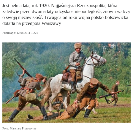
Jest pełnia lata, rok 1920. Najjaśniejsza Rzeczpospolita, która
zaledwie przed dwoma laty odzyskała niepodległość, znowu walczy
o swoją niezawisłość. Trwająca od roku wojna polsko-bolszewicka
dotarła na przedpola Warszawy
Publikacja:
12.08.2011 16:21
Foto: Materiały Promocyjne