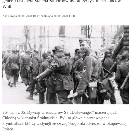
generała Reinera Stahela zamordowały ok. 65 tys. mieszkańców
Woli.
Aktualizacja:
08.08.2020 10:09
Publikacja:
06.08.2020 14:46
SS-mani z 36. Dywizji Grenadierów SS „Dirlewanger” maszerują ul.
Chłodną w kierunku Śródmieścia. Byli to głównie przedwojenni
kryminaliści, którzy zasłynęli ze szczególnego okrucieństwa w okupowanej
Polsce