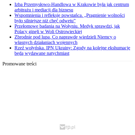
Izba Przemysłowo-Handlowa w Krakowie była jak centrum
arbitrażu i mediacji dla biznesu
Wspomnienia i refleksje powstańca. „Pragnienie wolności
było silniejsze niż chęć odwetu”
Przełomowe badania na Wołyniu. Medyk sprawdzi, jak
Polacy ginęli w Woli Ostrowieckiej
Zbrodnie pod lupą. Co naprawdę wiedzieli Niemcy o
własnych działaniach wojennych
Rzeź wołyńska. IPN Ukrainy: Zgody na kolejne ekshumacje
będą wydawane natychmiast
Promowane treści