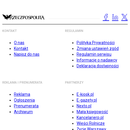
KONTAKT
REGULAMIN
O nas
Polityka Prywatności
Kontakt
Zmiana ustawień zgód
Napisz do nas
Regulamin serwisu
Informacje o nadawcy
Deklaracja dostępności
REKLAMA I PRENUMERATA
PARTNERZY
Reklama
E-kiosk.pl
Ogłoszenia
E-gazety.pl
Prenumerata
Nexto.pl
Archiwum
Mała księgowość
Kancelarierp.pl
Wieści Rolnicze
Życie Warszawy