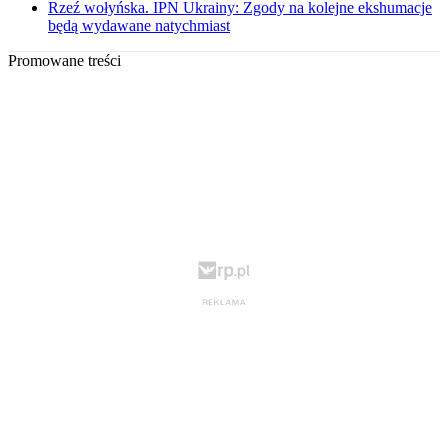
Rzeź wołyńska. IPN Ukrainy: Zgody na kolejne ekshumacje
będą wydawane natychmiast
Promowane treści