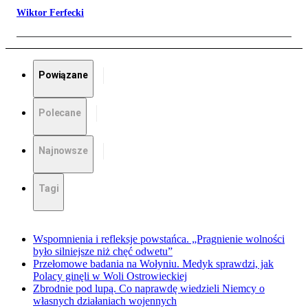
Wiktor Ferfecki
Powiązane
Polecane
Najnowsze
Tagi
Wspomnienia i refleksje powstańca. „Pragnienie wolności
było silniejsze niż chęć odwetu”
Przełomowe badania na Wołyniu. Medyk sprawdzi, jak
Polacy ginęli w Woli Ostrowieckiej
Zbrodnie pod lupą. Co naprawdę wiedzieli Niemcy o
własnych działaniach wojennych