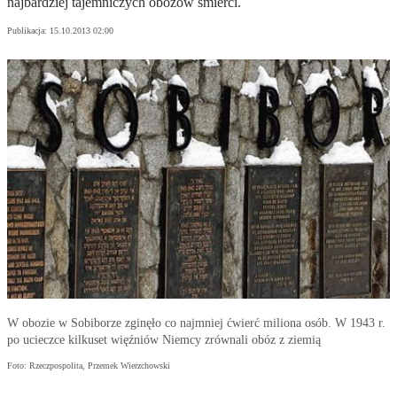
najbardziej tajemniczych obozów śmierci.
Publikacja:
15.10.2013 02:00
W obozie w Sobiborze zginęło co najmniej ćwierć miliona osób. W 1943 r.
po ucieczce kilkuset więźniów Niemcy zrównali obóz z ziemią
Foto: Rzeczpospolita, Przemek Wierzchowski