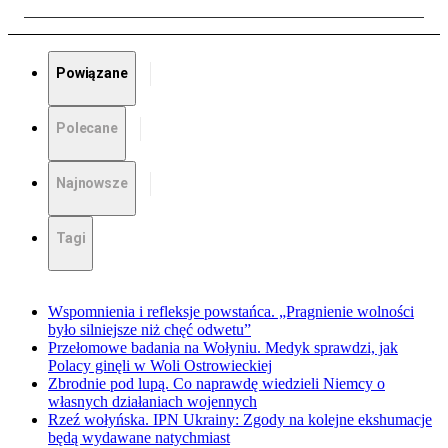
Powiązane
Polecane
Najnowsze
Tagi
Wspomnienia i refleksje powstańca. „Pragnienie wolności
było silniejsze niż chęć odwetu”
Przełomowe badania na Wołyniu. Medyk sprawdzi, jak
Polacy ginęli w Woli Ostrowieckiej
Zbrodnie pod lupą. Co naprawdę wiedzieli Niemcy o
własnych działaniach wojennych
Rzeź wołyńska. IPN Ukrainy: Zgody na kolejne ekshumacje
będą wydawane natychmiast