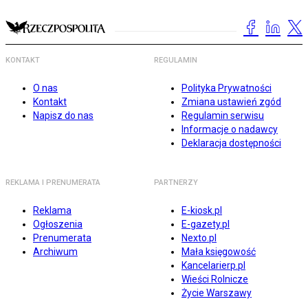
KONTAKT
REGULAMIN
O nas
Polityka Prywatności
Kontakt
Zmiana ustawień zgód
Napisz do nas
Regulamin serwisu
Informacje o nadawcy
Deklaracja dostępności
REKLAMA I PRENUMERATA
PARTNERZY
Reklama
E-kiosk.pl
Ogłoszenia
E-gazety.pl
Prenumerata
Nexto.pl
Archiwum
Mała księgowość
Kancelarierp.pl
Wieści Rolnicze
Życie Warszawy