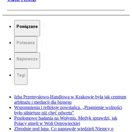
Powiązane
Polecane
Najnowsze
Tagi
Izba Przemysłowo-Handlowa w Krakowie była jak centrum
arbitrażu i mediacji dla biznesu
Wspomnienia i refleksje powstańca. „Pragnienie wolności
było silniejsze niż chęć odwetu”
Przełomowe badania na Wołyniu. Medyk sprawdzi, jak
Polacy ginęli w Woli Ostrowieckiej
Zbrodnie pod lupą. Co naprawdę wiedzieli Niemcy o