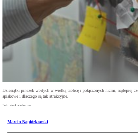
Dziesiątki pinezek wbitych w wielką tablicę i połączonych nićmi, najlepiej c
spiskowe i dlaczego są tak atrakcyjne.
Foto: stock.adobe.com
Marcin Napiórkowski