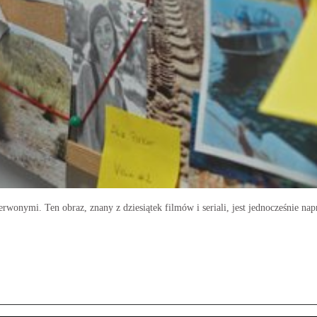
zerwonymi. Ten obraz, znany z dziesiątek filmów i seriali, jest jednocześnie 