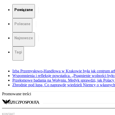
Powiązane
Polecane
Najnowsze
Tagi
Izba Przemysłowo-Handlowa w Krakowie była jak centrum arbit
Wspomnienia i refleksje powstańca. „Pragnienie wolności było 
Przełomowe badania na Wołyniu. Medyk sprawdzi, jak Polacy 
Zbrodnie pod lupą. Co naprawdę wiedzieli Niemcy o własnych
Promowane treści
KONTAKT