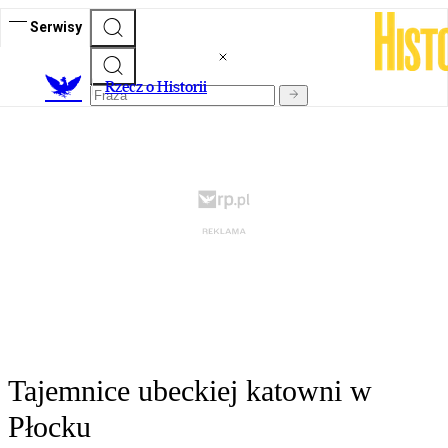
Serwisy
R
zecz o Historii
Tajemnice ubeckiej katowni w
Płocku