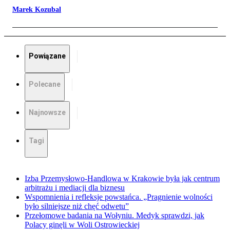
Marek Kozubal
Powiązane
Polecane
Najnowsze
Tagi
Izba Przemysłowo-Handlowa w Krakowie była jak centrum
arbitrażu i mediacji dla biznesu
Wspomnienia i refleksje powstańca. „Pragnienie wolności
było silniejsze niż chęć odwetu”
Przełomowe badania na Wołyniu. Medyk sprawdzi, jak
Polacy ginęli w Woli Ostrowieckiej