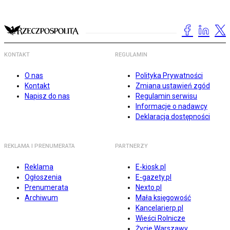
KONTAKT
REGULAMIN
O nas
Polityka Prywatności
Kontakt
Zmiana ustawień zgód
Napisz do nas
Regulamin serwisu
Informacje o nadawcy
Deklaracja dostępności
REKLAMA I PRENUMERATA
PARTNERZY
Reklama
E-kiosk.pl
Ogłoszenia
E-gazety.pl
Prenumerata
Nexto.pl
Archiwum
Mała księgowość
Kancelarierp.pl
Wieści Rolnicze
Życie Warszawy