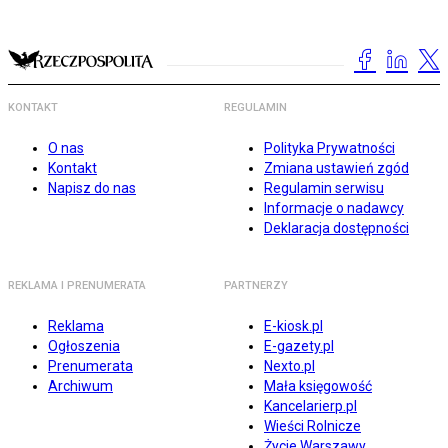
KONTAKT
REGULAMIN
O nas
Polityka Prywatności
Kontakt
Zmiana ustawień zgód
Napisz do nas
Regulamin serwisu
Informacje o nadawcy
Deklaracja dostępności
REKLAMA I PRENUMERATA
PARTNERZY
Reklama
E-kiosk.pl
Ogłoszenia
E-gazety.pl
Prenumerata
Nexto.pl
Archiwum
Mała księgowość
Kancelarierp.pl
Wieści Rolnicze
Życie Warszawy