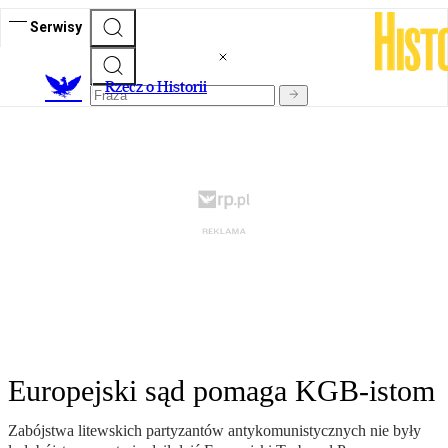
Serwisy
R
zecz o Historii
Europejski sąd pomaga KGB-istom
Zabójstwa litewskich partyzantów antykomunistycznych nie były