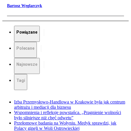
Bartosz Węglarczyk
Powiązane
Polecane
Najnowsze
Tagi
Izba Przemysłowo-Handlowa w Krakowie była jak centrum
arbitrażu i mediacji dla biznesu
Wspomnienia i refleksje powstańca. „Pragnienie wolności
było silniejsze niż chęć odwetu”
Przełomowe badania na Wołyniu. Medyk sprawdzi, jak
Polacy ginęli w Woli Ostrowieckiej