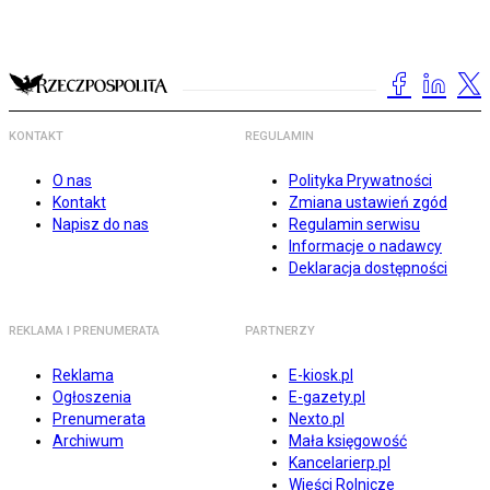
KONTAKT
REGULAMIN
O nas
Polityka Prywatności
Kontakt
Zmiana ustawień zgód
Napisz do nas
Regulamin serwisu
Informacje o nadawcy
Deklaracja dostępności
REKLAMA I PRENUMERATA
PARTNERZY
Reklama
E-kiosk.pl
Ogłoszenia
E-gazety.pl
Prenumerata
Nexto.pl
Archiwum
Mała księgowość
Kancelarierp.pl
Wieści Rolnicze