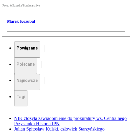
Foto: Wikipedia/Bundesarchive
Marek Kozubal
Powiązane
Polecane
Najnowsze
Tagi
NIK złożyła zawiadomienie do prokuratury ws. Centralnego
Przystanku Historia IPN
Julian Spitosław Kulski, człowiek Starzyńskiego