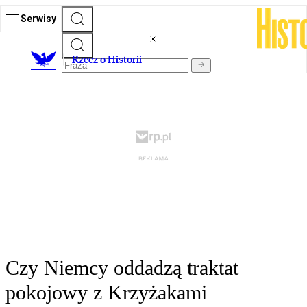
Serwisy
R
zecz o Historii
Czy Niemcy oddadzą traktat
pokojowy z Krzyżakami