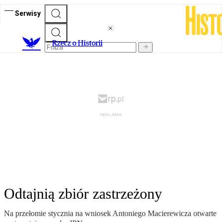
Serwisy
R
zecz o Historii
Odtajnią zbiór zastrzeżony
Na przełomie stycznia na wniosek Antoniego Macierewicza otwarte