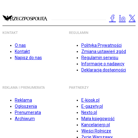
KONTAKT
REGULAMIN
O nas
Polityka Prywatności
Kontakt
Zmiana ustawień zgód
Napisz do nas
Regulamin serwisu
Informacje o nadawcy
Deklaracja dostępności
REKLAMA I PRENUMERATA
PARTNERZY
Reklama
E-kiosk.pl
Ogłoszenia
E-gazety.pl
Prenumerata
Nexto.pl
Archiwum
Mała księgowość
Kancelarierp.pl
Wieści Rolnicze
Życie Warszawy