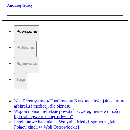
Andrzej Gajcy
Powiązane
Polecane
Najnowsze
Tagi
Izba Przemysłowo-Handlowa w Krakowie była jak centrum
arbitrażu i mediacji dla biznesu
Wspomnienia i refleksje powstańca. „Pragnienie wolności
było silniejsze niż chęć odwetu”
Przełomowe badania na Wołyniu. Medyk sprawdzi, jak
Polacy ginęli w Woli Ostrowieckiej