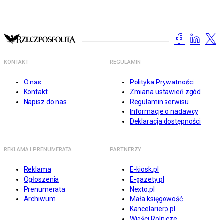
KONTAKT
REGULAMIN
O nas
Polityka Prywatności
Kontakt
Zmiana ustawień zgód
Napisz do nas
Regulamin serwisu
Informacje o nadawcy
Deklaracja dostępności
REKLAMA I PRENUMERATA
PARTNERZY
Reklama
E-kiosk.pl
Ogłoszenia
E-gazety.pl
Prenumerata
Nexto.pl
Archiwum
Mała księgowość
Kancelarierp.pl
Wieści Rolnicze