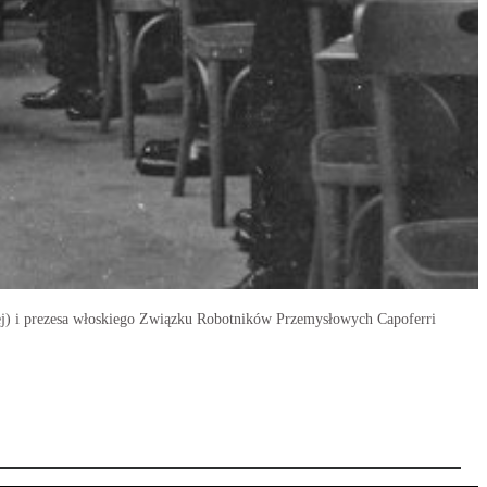
ej) i prezesa włoskiego Związku Robotników Przemysłowych Capoferri