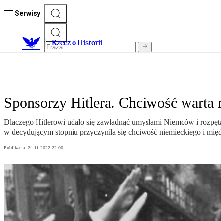
Serwisy
R
zecz o Historii
Sponsorzy Hitlera. Chciwość warta 
Dlaczego Hitlerowi udało się zawładnąć umysłami Niemców i rozpęta
w decydującym stopniu przyczyniła się chciwość niemieckiego i mię
Publikacja:
24.11.2022 22:00