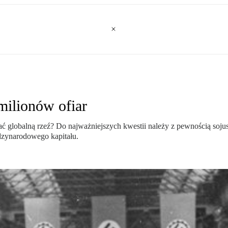
milionów ofiar
ć globalną rzeź? Do najważniejszych kwestii należy z pewnością soju
dzynarodowego kapitału.