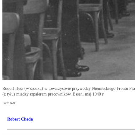
Rudolf Hess (w środku) w towarzystwie przywódcy Niemieckiego Frontu Pra
(z tyłu) między szpalerem pracowników. Essen, maj 1940 r.
Foto: NAC
Robert Cheda