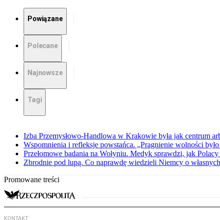
Powiązane
Polecane
Najnowsze
Tagi
Izba Przemysłowo-Handlowa w Krakowie była jak centrum arbit
Wspomnienia i refleksje powstańca. „Pragnienie wolności było 
Przełomowe badania na Wołyniu. Medyk sprawdzi, jak Polacy 
Zbrodnie pod lupą. Co naprawdę wiedzieli Niemcy o własnych
Promowane treści
KONTAKT