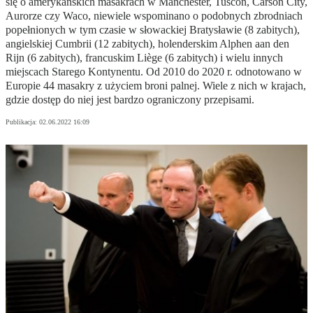
się o amerykańskich masakrach w Manchester, Tuscon, Carson City,
Aurorze czy Waco, niewiele wspominano o podobnych zbrodniach
popełnionych w tym czasie w słowackiej Bratysławie (8 zabitych),
angielskiej Cumbrii (12 zabitych), holenderskim Alphen aan den
Rijn (6 zabitych), francuskim Liège (6 zabitych) i wielu innych
miejscach Starego Kontynentu. Od 2010 do 2020 r. odnotowano w
Europie 44 masakry z użyciem broni palnej. Wiele z nich w krajach,
gdzie dostęp do niej jest bardzo ograniczony przepisami.
Publikacja:
02.06.2022 16:09