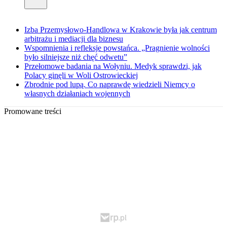
Izba Przemysłowo-Handlowa w Krakowie była jak centrum
arbitrażu i mediacji dla biznesu
Wspomnienia i refleksje powstańca. „Pragnienie wolności
było silniejsze niż chęć odwetu”
Przełomowe badania na Wołyniu. Medyk sprawdzi, jak
Polacy ginęli w Woli Ostrowieckiej
Zbrodnie pod lupą. Co naprawdę wiedzieli Niemcy o
własnych działaniach wojennych
Promowane treści