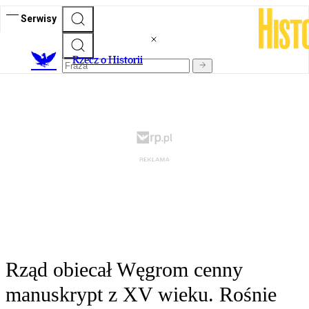
Serwisy
R
zecz o Historii
Rząd obiecał Węgrom cenny
manuskrypt z XV wieku. Rośnie