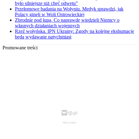
było silniejsze niż chęć odwetu”
Przełomowe badania na Wołyniu. Medyk sprawdzi, jak
Polacy ginęli w Woli Ostrowieckiej
Zbrodnie pod lupą. Co naprawdę wiedzieli Niemcy o
własnych działaniach wojennych
Rzeź wołyńska. IPN Ukrainy: Zgody na kolejne ekshumacje
będą wydawane natychmiast
Promowane treści