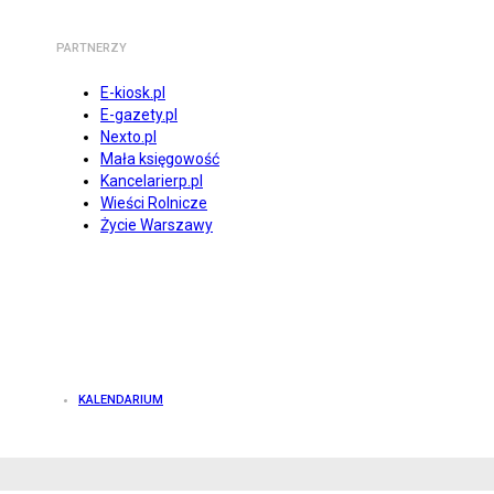
PARTNERZY
E-kiosk.pl
E-gazety.pl
Nexto.pl
Mała księgowość
Kancelarierp.pl
Wieści Rolnicze
Życie Warszawy
KALENDARIUM