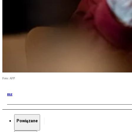
Foto: AFP
mz
Powiązane