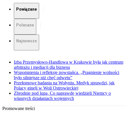
Powiązane
Polecane
Najnowsze
Izba Przemysłowo-Handlowa w Krakowie była jak centrum
arbitrażu i mediacji dla biznesu
Wspomnienia i refleksje powstańca. „Pragnienie wolności
było silniejsze niż chęć odwetu”
Przełomowe badania na Wołyniu. Medyk sprawdzi, jak
Polacy ginęli w Woli Ostrowieckiej
Zbrodnie pod lupą. Co naprawdę wiedzieli Niemcy o
własnych działaniach wojennych
Promowane treści