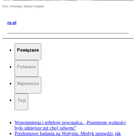
Foto: Fotorzepa, Dariusz Gorajski
rp.pl
Powiązane
Polecane
Najnowsze
Tagi
Wspomnienia i refleksje powstańca. „Pragnienie wolności
było silniejsze niż chęć odwetu”
Przełomowe badania na Wołyniu. Medyk sprawdzi, jak