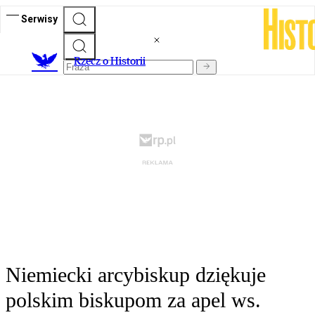
Serwisy
R
zecz o Historii
Niemiecki arcybiskup dziękuje
polskim biskupom za apel ws.