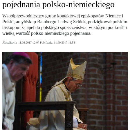
pojednania polsko-niemieckiego
Współprzewodniczący grupy kontaktowej episkopatów Niemiec i
Polski, arcybiskup Bambergu Ludwig Schick, podziękował polskim
biskupom za apel do polskiego społeczeństwa, w którym podkreślili
wielką wartość polsko-niemieckiego pojednania.
Aktualizacja:
11.09.2017 12:07
Publikacja:
11.09.2017 11:58