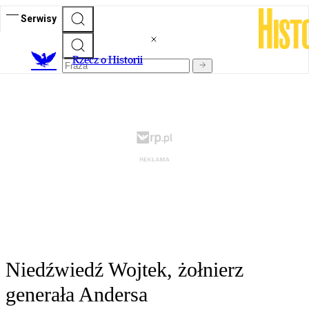
Serwisy
R
zecz o Historii
Niedźwiedź Wojtek, żołnierz
generała Andersa