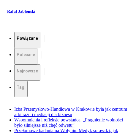
Rafał Jabłoński
Powiązane
Polecane
Najnowsze
Tagi
Izba Przemysłowo-Handlowa w Krakowie była jak centrum
arbitrażu i mediacji dla biznesu
Wspomnienia i refleksje powstańca. „Pragnienie wolności
było silniejsze niż chęć odwetu”
Przełomowe badania na Wołyniu. Medyk sprawdzi, jak