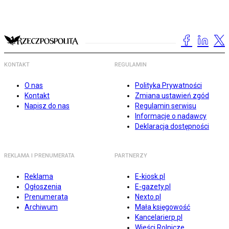
KONTAKT
REGULAMIN
O nas
Polityka Prywatności
Kontakt
Zmiana ustawień zgód
Napisz do nas
Regulamin serwisu
Informacje o nadawcy
Deklaracja dostępności
REKLAMA I PRENUMERATA
PARTNERZY
Reklama
E-kiosk.pl
Ogłoszenia
E-gazety.pl
Prenumerata
Nexto.pl
Archiwum
Mała księgowość
Kancelarierp.pl
Wieści Rolnicze