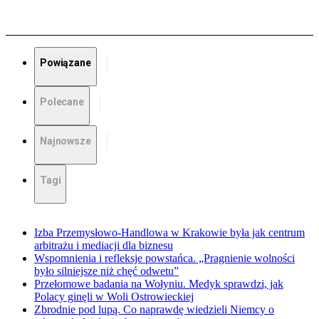
Powiązane
Polecane
Najnowsze
Tagi
Izba Przemysłowo-Handlowa w Krakowie była jak centrum
arbitrażu i mediacji dla biznesu
Wspomnienia i refleksje powstańca. „Pragnienie wolności
było silniejsze niż chęć odwetu”
Przełomowe badania na Wołyniu. Medyk sprawdzi, jak
Polacy ginęli w Woli Ostrowieckiej
Zbrodnie pod lupą. Co naprawdę wiedzieli Niemcy o