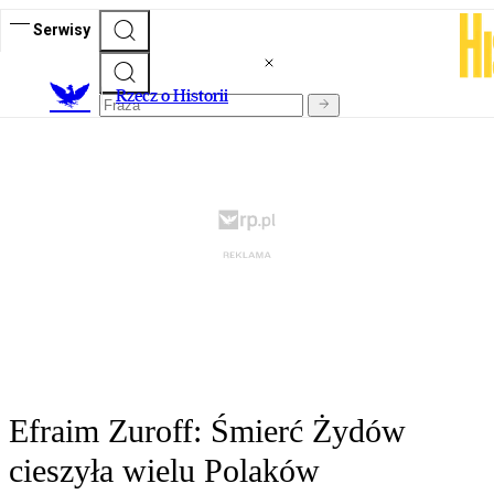
Serwisy
R
zecz o Historii
Efraim Zuroff: Śmierć Żydów
cieszyła wielu Polaków