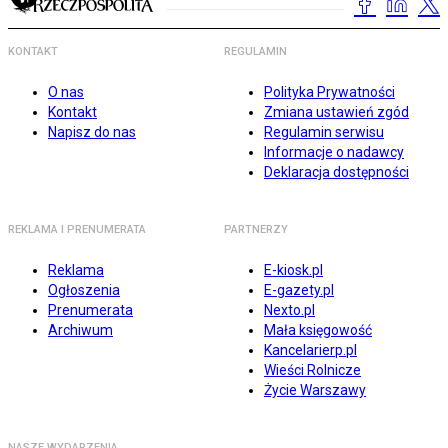
KONTAKT
REGULAMIN
O nas
Polityka Prywatności
Kontakt
Zmiana ustawień zgód
Napisz do nas
Regulamin serwisu
Informacje o nadawcy
Deklaracja dostępności
REKLAMA I PRENUMERATA
PARTNERZY
Reklama
E-kiosk.pl
Ogłoszenia
E-gazety.pl
Prenumerata
Nexto.pl
Archiwum
Mała księgowość
Kancelarierp.pl
Wieści Rolnicze
Życie Warszawy
NASZE WYDARZENIA