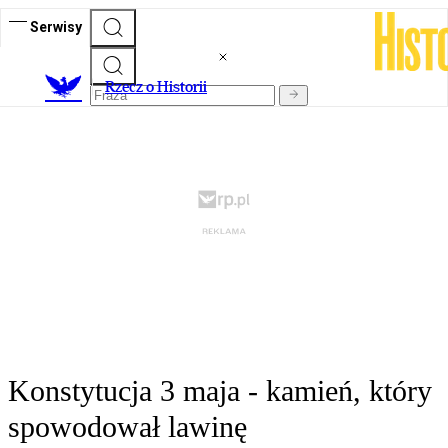
Serwisy
R
zecz o Historii
Konstytucja 3 maja - kamień, który
spowodował lawinę