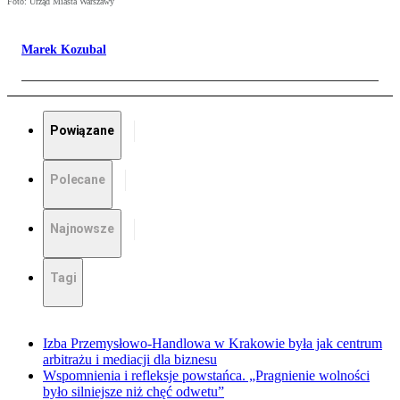
Foto: Urząd Miasta Warszawy
Marek Kozubal
Powiązane
Polecane
Najnowsze
Tagi
Izba Przemysłowo-Handlowa w Krakowie była jak centrum
arbitrażu i mediacji dla biznesu
Wspomnienia i refleksje powstańca. „Pragnienie wolności
było silniejsze niż chęć odwetu”