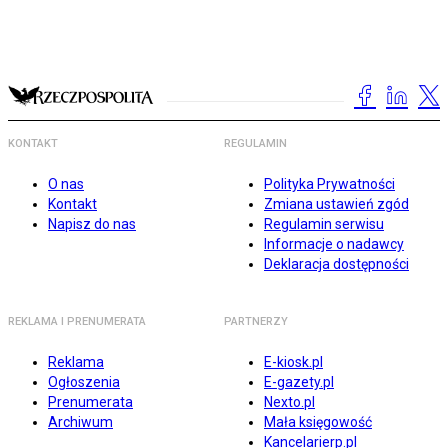
KONTAKT
REGULAMIN
O nas
Polityka Prywatności
Kontakt
Zmiana ustawień zgód
Napisz do nas
Regulamin serwisu
Informacje o nadawcy
Deklaracja dostępności
REKLAMA I PRENUMERATA
PARTNERZY
Reklama
E-kiosk.pl
Ogłoszenia
E-gazety.pl
Prenumerata
Nexto.pl
Archiwum
Mała księgowość
Kancelarierp.pl