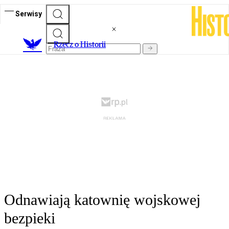
Serwisy
R
zecz o Historii
Odnawiają katownię wojskowej
bezpieki