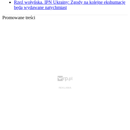
Rzeź wołyńska. IPN Ukrainy: Zgody na kolejne ekshumacje
będą wydawane natychmiast
Promowane treści