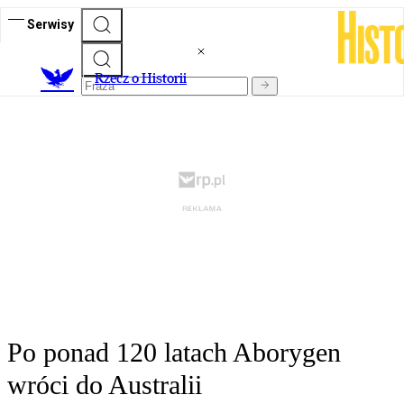
Serwisy
R
zecz o Historii
Po ponad 120 latach Aborygen
wróci do Australii