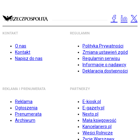
KONTAKT
REGULAMIN
O nas
Polityka Prywatności
Kontakt
Zmiana ustawień zgód
Napisz do nas
Regulamin serwisu
Informacje o nadawcy
Deklaracja dostępności
REKLAMA I PRENUMERATA
PARTNERZY
Reklama
E-kiosk.pl
Ogłoszenia
E-gazety.pl
Prenumerata
Nexto.pl
Archiwum
Mała księgowość
Kancelarierp.pl
Wieści Rolnicze
Życie Warszawy