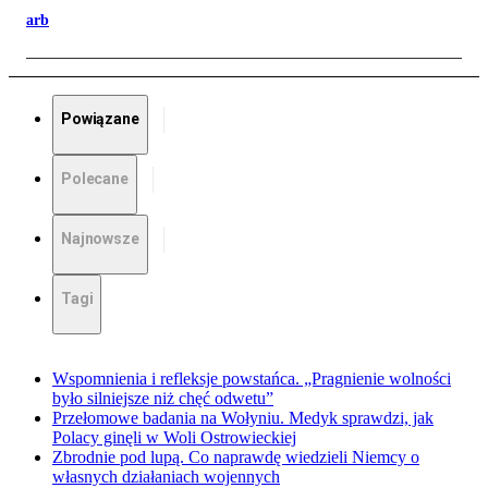
arb
Powiązane
Polecane
Najnowsze
Tagi
Wspomnienia i refleksje powstańca. „Pragnienie wolności
było silniejsze niż chęć odwetu”
Przełomowe badania na Wołyniu. Medyk sprawdzi, jak
Polacy ginęli w Woli Ostrowieckiej
Zbrodnie pod lupą. Co naprawdę wiedzieli Niemcy o
własnych działaniach wojennych