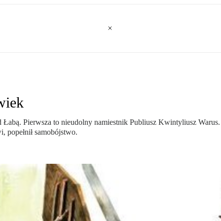
wiek
 Łabą. Pierwsza to nieudolny namiestnik Publiusz Kwintyliusz Warus. P
, popełnił samobójstwo.