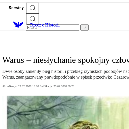
Serwisy
R
zecz o Historii
Warus – niesłychanie spokojny czło
Dwie osoby zmieniły bieg historii i przebieg rzymskich podbojów nad
Warus, zaangażowany prawdopodobnie w spisek przeciwko Cezarowi
Aktualizacja:
29.02.2008 18:20
Publikacja:
29.02.2008 00:20