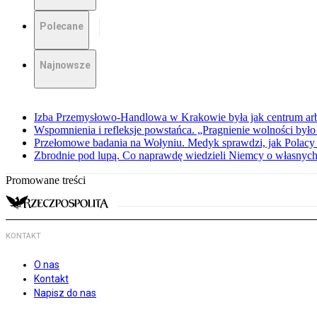
Polecane
Najnowsze
Izba Przemysłowo-Handlowa w Krakowie była jak centrum arbit
Wspomnienia i refleksje powstańca. „Pragnienie wolności było 
Przełomowe badania na Wołyniu. Medyk sprawdzi, jak Polacy 
Zbrodnie pod lupą. Co naprawdę wiedzieli Niemcy o własnych
Promowane treści
KONTAKT
O nas
Kontakt
Napisz do nas