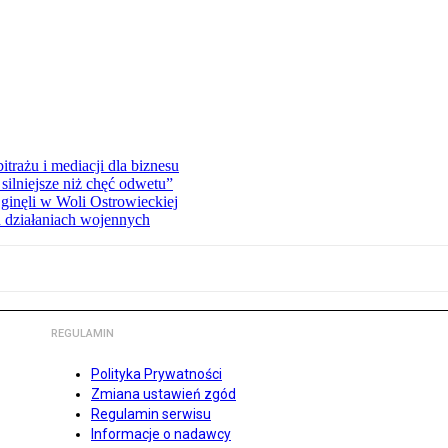
rażu i mediacji dla biznesu
silniejsze niż chęć odwetu”
ginęli w Woli Ostrowieckiej
 działaniach wojennych
REGULAMIN
Polityka Prywatności
Zmiana ustawień zgód
Regulamin serwisu
Informacje o nadawcy