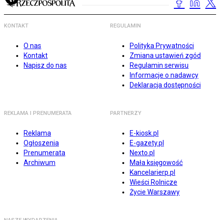
KONTAKT
REGULAMIN
O nas
Polityka Prywatności
Kontakt
Zmiana ustawień zgód
Napisz do nas
Regulamin serwisu
Informacje o nadawcy
Deklaracja dostępności
REKLAMA I PRENUMERATA
PARTNERZY
Reklama
E-kiosk.pl
Ogłoszenia
E-gazety.pl
Prenumerata
Nexto.pl
Archiwum
Mała księgowość
Kancelarierp.pl
Wieści Rolnicze
Życie Warszawy