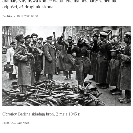
dramatyczny bywa koniec walki. Nie ma przebacz; żaden nie
odpuści, aż drugi nie skona.
Publikacja:
18.12.2009 05:30
Obrońcy Berlina składają broń, 2 maja 1945 r.
Foto: AKG/East News