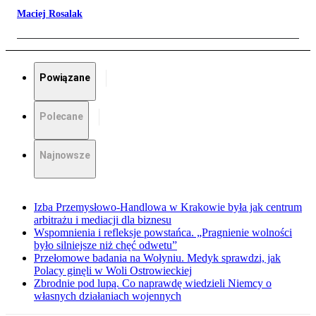
Maciej Rosalak
Powiązane
Polecane
Najnowsze
Izba Przemysłowo-Handlowa w Krakowie była jak centrum
arbitrażu i mediacji dla biznesu
Wspomnienia i refleksje powstańca. „Pragnienie wolności
było silniejsze niż chęć odwetu”
Przełomowe badania na Wołyniu. Medyk sprawdzi, jak
Polacy ginęli w Woli Ostrowieckiej
Zbrodnie pod lupą. Co naprawdę wiedzieli Niemcy o
własnych działaniach wojennych