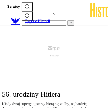
Serwisy
R
zecz o Historii
56. urodziny Hitlera
Kiedy dwaj supergangsterzy biorą się za łby, najbardziej