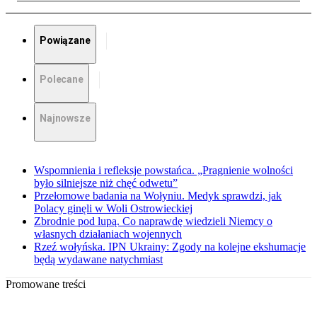
Powiązane
Polecane
Najnowsze
Wspomnienia i refleksje powstańca. „Pragnienie wolności
było silniejsze niż chęć odwetu”
Przełomowe badania na Wołyniu. Medyk sprawdzi, jak
Polacy ginęli w Woli Ostrowieckiej
Zbrodnie pod lupą. Co naprawdę wiedzieli Niemcy o
własnych działaniach wojennych
Rzeź wołyńska. IPN Ukrainy: Zgody na kolejne ekshumacje
będą wydawane natychmiast
Promowane treści