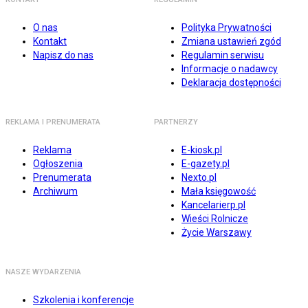
O nas
Polityka Prywatności
Kontakt
Zmiana ustawień zgód
Napisz do nas
Regulamin serwisu
Informacje o nadawcy
Deklaracja dostępności
REKLAMA I PRENUMERATA
PARTNERZY
Reklama
E-kiosk.pl
Ogłoszenia
E-gazety.pl
Prenumerata
Nexto.pl
Archiwum
Mała księgowość
Kancelarierp.pl
Wieści Rolnicze
Życie Warszawy
NASZE WYDARZENIA
Szkolenia i konferencje