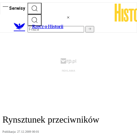
Serwisy
R
zecz o Historii
Rynsztunek przeciwników
Publikacja:
27.12.2009 00:01