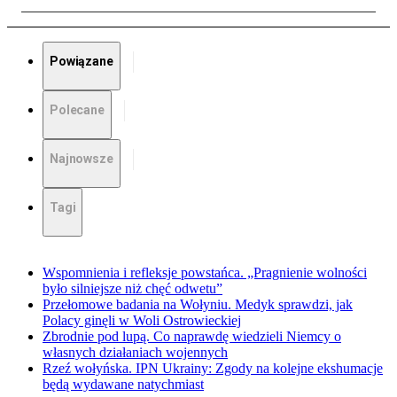
Powiązane
Polecane
Najnowsze
Tagi
Wspomnienia i refleksje powstańca. „Pragnienie wolności
było silniejsze niż chęć odwetu”
Przełomowe badania na Wołyniu. Medyk sprawdzi, jak
Polacy ginęli w Woli Ostrowieckiej
Zbrodnie pod lupą. Co naprawdę wiedzieli Niemcy o
własnych działaniach wojennych
Rzeź wołyńska. IPN Ukrainy: Zgody na kolejne ekshumacje
będą wydawane natychmiast