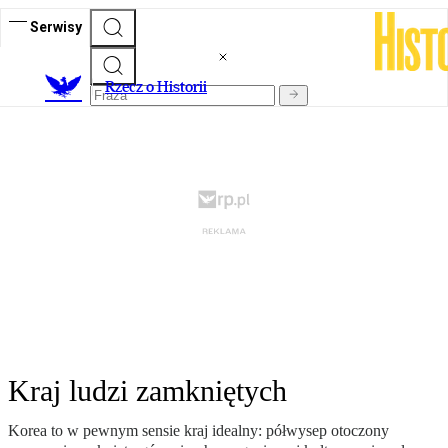
Serwisy
R
zecz o Historii
Kraj ludzi zamkniętych
Korea to w pewnym sensie kraj idealny: półwysep otoczony