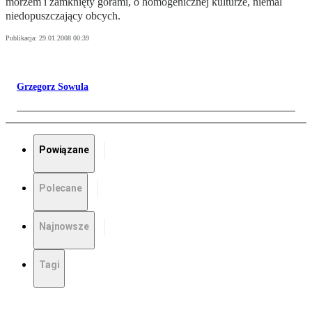
morzem i zamknięty górami, o homogenicznej kulturze, niemal
niedopuszczający obcych.
Publikacja:
29.01.2008 00:39
Grzegorz Sowula
Powiązane
Polecane
Najnowsze
Tagi