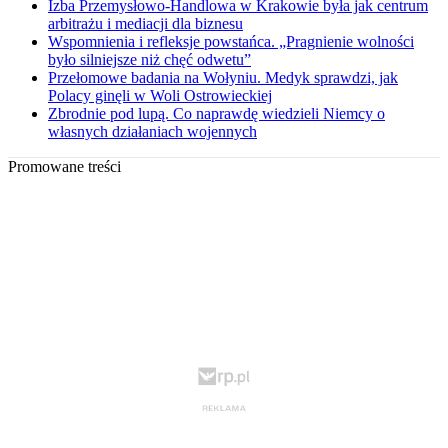
Izba Przemysłowo-Handlowa w Krakowie była jak centrum
arbitrażu i mediacji dla biznesu
Wspomnienia i refleksje powstańca. „Pragnienie wolności
było silniejsze niż chęć odwetu”
Przełomowe badania na Wołyniu. Medyk sprawdzi, jak
Polacy ginęli w Woli Ostrowieckiej
Zbrodnie pod lupą. Co naprawdę wiedzieli Niemcy o
własnych działaniach wojennych
Promowane treści