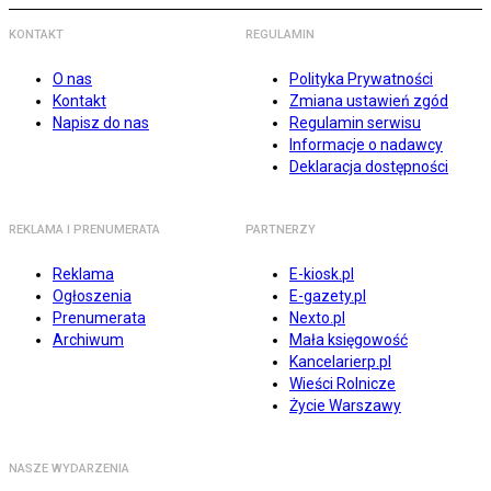
KONTAKT
REGULAMIN
O nas
Polityka Prywatności
Kontakt
Zmiana ustawień zgód
Napisz do nas
Regulamin serwisu
Informacje o nadawcy
Deklaracja dostępności
REKLAMA I PRENUMERATA
PARTNERZY
Reklama
E-kiosk.pl
Ogłoszenia
E-gazety.pl
Prenumerata
Nexto.pl
Archiwum
Mała księgowość
Kancelarierp.pl
Wieści Rolnicze
Życie Warszawy
NASZE WYDARZENIA