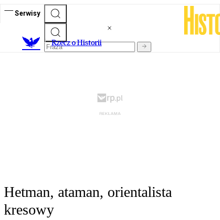
Serwisy
R
zecz o Historii
Hetman, ataman, orientalista
kresowy