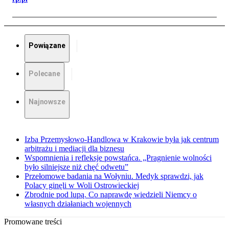
Powiązane
Polecane
Najnowsze
Izba Przemysłowo-Handlowa w Krakowie była jak centrum
arbitrażu i mediacji dla biznesu
Wspomnienia i refleksje powstańca. „Pragnienie wolności
było silniejsze niż chęć odwetu”
Przełomowe badania na Wołyniu. Medyk sprawdzi, jak
Polacy ginęli w Woli Ostrowieckiej
Zbrodnie pod lupą. Co naprawdę wiedzieli Niemcy o
własnych działaniach wojennych
Promowane treści