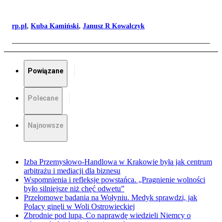
rp.pl
,
Kuba Kamiński
,
Janusz R Kowalczyk
Powiązane
Polecane
Najnowsze
Izba Przemysłowo-Handlowa w Krakowie była jak centrum
arbitrażu i mediacji dla biznesu
Wspomnienia i refleksje powstańca. „Pragnienie wolności
było silniejsze niż chęć odwetu”
Przełomowe badania na Wołyniu. Medyk sprawdzi, jak
Polacy ginęli w Woli Ostrowieckiej
Zbrodnie pod lupą. Co naprawdę wiedzieli Niemcy o