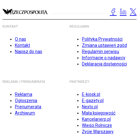
KONTAKT
REGULAMIN
O nas
Polityka Prywatności
Kontakt
Zmiana ustawień zgód
Napisz do nas
Regulamin serwisu
Informacje o nadawcy
Deklaracja dostępności
REKLAMA I PRENUMERATA
PARTNERZY
Reklama
E-kiosk.pl
Ogłoszenia
E-gazety.pl
Prenumerata
Nexto.pl
Archiwum
Mała księgowość
Kancelarierp.pl
Wieści Rolnicze
Życie Warszawy