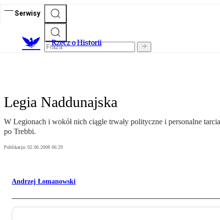
Serwisy
R
zecz o Historii
Legia Naddunajska
W Legionach i wokół nich ciągle trwały polityczne i personalne tar
po Trebbi.
Publikacja:
02.06.2008 06:29
Andrzej Łomanowski