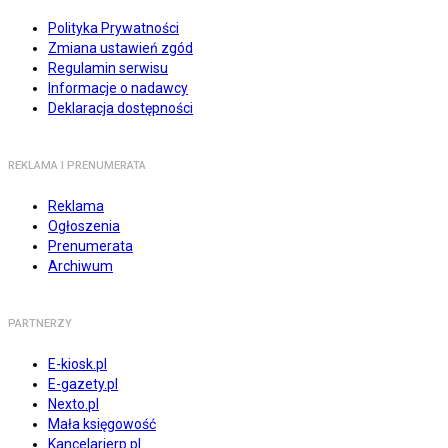
Polityka Prywatności
Zmiana ustawień zgód
Regulamin serwisu
Informacje o nadawcy
Deklaracja dostępności
REKLAMA I PRENUMERATA
Reklama
Ogłoszenia
Prenumerata
Archiwum
PARTNERZY
E-kiosk.pl
E-gazety.pl
Nexto.pl
Mała księgowość
Kancelarierp.pl