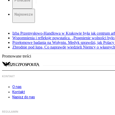
Polecane
Najnowsze
Izba Przemysłowo-Handlowa w Krakowie była jak centrum arbit
Wspomnienia i refleksje powstańca. „Pragnienie wolności było 
Przełomowe badania na Wołyniu. Medyk sprawdzi, jak Polacy 
Zbrodnie pod lupą. Co naprawdę wiedzieli Niemcy o własnych
Promowane treści
KONTAKT
O nas
Kontakt
Napisz do nas
REGULAMIN