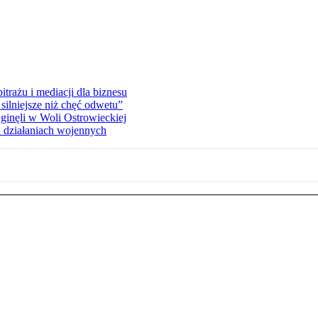
rażu i mediacji dla biznesu
silniejsze niż chęć odwetu”
ginęli w Woli Ostrowieckiej
 działaniach wojennych