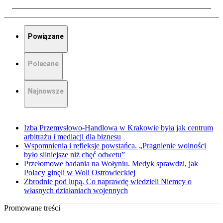
Powiązane
Polecane
Najnowsze
Izba Przemysłowo-Handlowa w Krakowie była jak centrum
arbitrażu i mediacji dla biznesu
Wspomnienia i refleksje powstańca. „Pragnienie wolności
było silniejsze niż chęć odwetu”
Przełomowe badania na Wołyniu. Medyk sprawdzi, jak
Polacy ginęli w Woli Ostrowieckiej
Zbrodnie pod lupą. Co naprawdę wiedzieli Niemcy o
własnych działaniach wojennych
Promowane treści