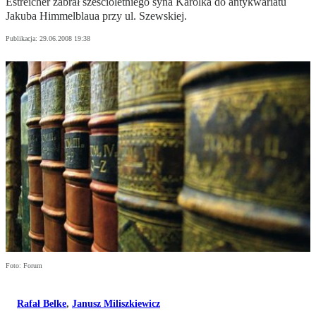
Estreicher zabrał sześcioletniego syna Karolka do antykwariatu
Jakuba Himmelblaua przy ul. Szewskiej.
Publikacja:
29.06.2008 19:38
Foto: Forum
Rafał Belke
,
Janusz Miliszkiewicz