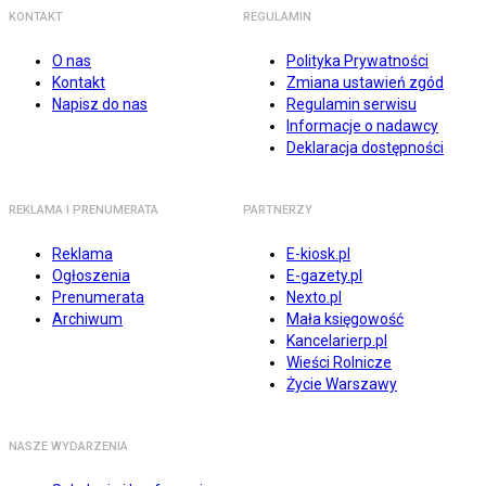
KONTAKT
REGULAMIN
O nas
Polityka Prywatności
Kontakt
Zmiana ustawień zgód
Napisz do nas
Regulamin serwisu
Informacje o nadawcy
Deklaracja dostępności
REKLAMA I PRENUMERATA
PARTNERZY
Reklama
E-kiosk.pl
Ogłoszenia
E-gazety.pl
Prenumerata
Nexto.pl
Archiwum
Mała księgowość
Kancelarierp.pl
Wieści Rolnicze
Życie Warszawy
NASZE WYDARZENIA