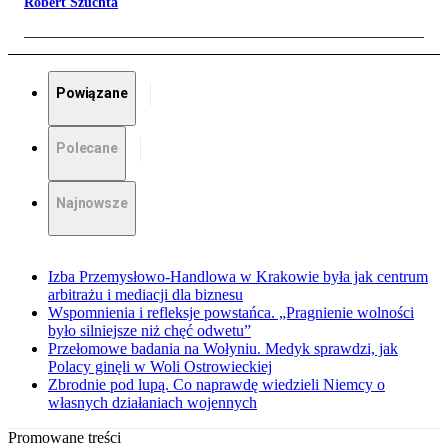
Robert Szuchta
Powiązane
Polecane
Najnowsze
Izba Przemysłowo-Handlowa w Krakowie była jak centrum
arbitrażu i mediacji dla biznesu
Wspomnienia i refleksje powstańca. „Pragnienie wolności
było silniejsze niż chęć odwetu”
Przełomowe badania na Wołyniu. Medyk sprawdzi, jak
Polacy ginęli w Woli Ostrowieckiej
Zbrodnie pod lupą. Co naprawdę wiedzieli Niemcy o
własnych działaniach wojennych
Promowane treści