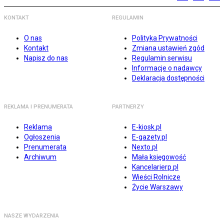
KONTAKT
REGULAMIN
O nas
Polityka Prywatności
Kontakt
Zmiana ustawień zgód
Napisz do nas
Regulamin serwisu
Informacje o nadawcy
Deklaracja dostępności
REKLAMA I PRENUMERATA
PARTNERZY
Reklama
E-kiosk.pl
Ogłoszenia
E-gazety.pl
Prenumerata
Nexto.pl
Archiwum
Mała księgowość
Kancelarierp.pl
Wieści Rolnicze
Życie Warszawy
NASZE WYDARZENIA