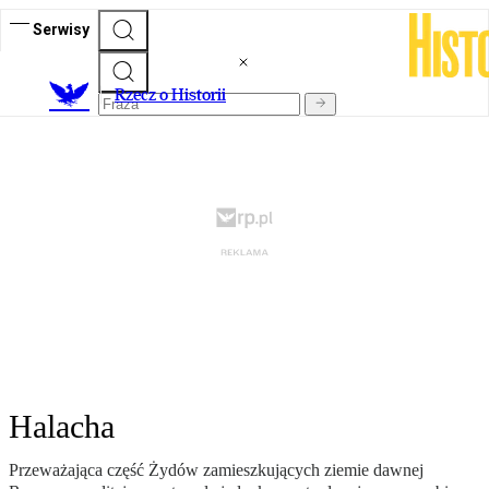
Serwisy
R
zecz o Historii
Halacha
Przeważająca część Żydów zamieszkujących ziemie dawnej