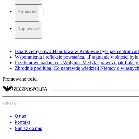
Polecane
Najnowsze
Izba Przemysłowo-Handlowa w Krakowie była jak centrum arbit
Wspomnienia i refleksje powstańca. „Pragnienie wolności było 
Przełomowe badania na Wołyniu. Medyk sprawdzi, jak Polacy 
Zbrodnie pod lupą. Co naprawdę wiedzieli Niemcy o własnych
Promowane treści
KONTAKT
O nas
Kontakt
Napisz do nas