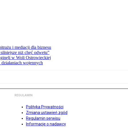
rażu i mediacji dla biznesu
silniejsze niż chęć odwetu”
ginęli w Woli Ostrowieckiej
 działaniach wojennych
REGULAMIN
Polityka Prywatności
Zmiana ustawień zgód
Regulamin serwisu
Informacje o nadawcy