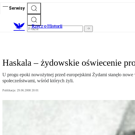
Serwisy
R
zecz o Historii
Haskala – żydowskie oświecenie pro
U progu epoki nowożytnej przed europejskimi Żydami stanęło nowe wy
społeczeństwami, wśród których żyli.
Publikacja:
29.06.2008 20:01