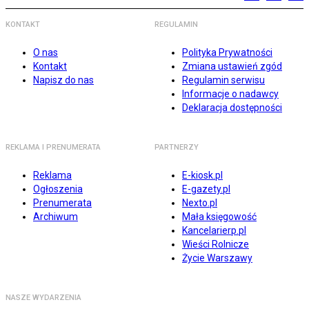
KONTAKT
REGULAMIN
O nas
Polityka Prywatności
Kontakt
Zmiana ustawień zgód
Napisz do nas
Regulamin serwisu
Informacje o nadawcy
Deklaracja dostępności
REKLAMA I PRENUMERATA
PARTNERZY
Reklama
E-kiosk.pl
Ogłoszenia
E-gazety.pl
Prenumerata
Nexto.pl
Archiwum
Mała księgowość
Kancelarierp.pl
Wieści Rolnicze
Życie Warszawy
NASZE WYDARZENIA