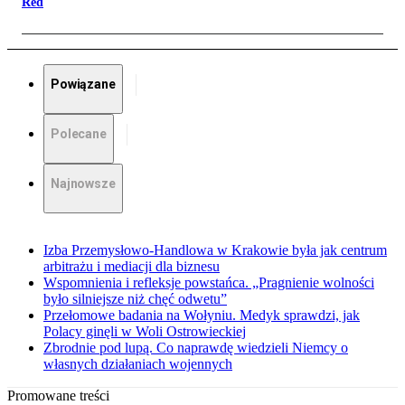
Red
Powiązane
Polecane
Najnowsze
Izba Przemysłowo-Handlowa w Krakowie była jak centrum
arbitrażu i mediacji dla biznesu
Wspomnienia i refleksje powstańca. „Pragnienie wolności
było silniejsze niż chęć odwetu”
Przełomowe badania na Wołyniu. Medyk sprawdzi, jak
Polacy ginęli w Woli Ostrowieckiej
Zbrodnie pod lupą. Co naprawdę wiedzieli Niemcy o
własnych działaniach wojennych
Promowane treści