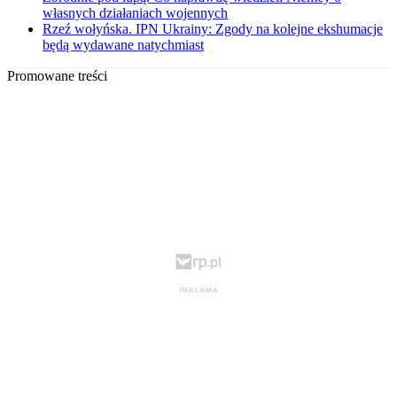
własnych działaniach wojennych
Rzeź wołyńska. IPN Ukrainy: Zgody na kolejne ekshumacje
będą wydawane natychmiast
Promowane treści