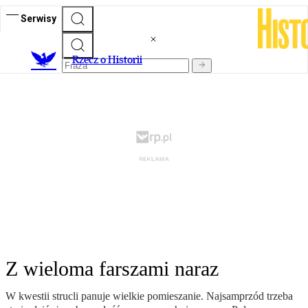
Serwisy
R
zecz o Historii
Z wieloma farszami naraz
W kwestii strucli panuje wielkie pomieszanie. Najsamprzód trzeba