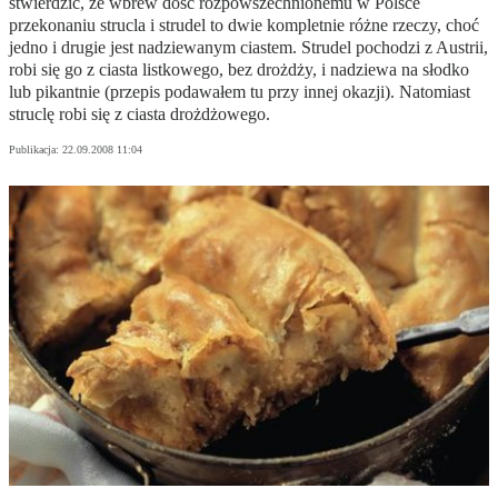
stwierdzić, że wbrew dość rozpowszechnionemu w Polsce
przekonaniu strucla i strudel to dwie kompletnie różne rzeczy, choć
jedno i drugie jest nadziewanym ciastem. Strudel pochodzi z Austrii,
robi się go z ciasta listkowego, bez drożdży, i nadziewa na słodko
lub pikantnie (przepis podawałem tu przy innej okazji). Natomiast
struclę robi się z ciasta drożdżowego.
Publikacja:
22.09.2008 11:04