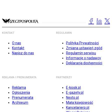
KONTAKT
REGULAMIN
O nas
Polityka Prywatności
Kontakt
Zmiana ustawień zgód
Napisz do nas
Regulamin serwisu
Informacje o nadawcy
Deklaracja dostępności
REKLAMA I PRENUMERATA
PARTNERZY
Reklama
E-kiosk.pl
Ogłoszenia
E-gazety.pl
Prenumerata
Nexto.pl
Archiwum
Mała księgowość
Kancelarierp.pl