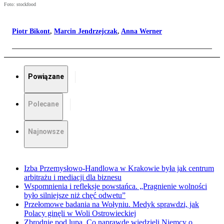
Foto: stockfood
Piotr Bikont
,
Marcin Jendrzejczak
,
Anna Werner
Powiązane
Polecane
Najnowsze
Izba Przemysłowo-Handlowa w Krakowie była jak centrum
arbitrażu i mediacji dla biznesu
Wspomnienia i refleksje powstańca. „Pragnienie wolności
było silniejsze niż chęć odwetu”
Przełomowe badania na Wołyniu. Medyk sprawdzi, jak
Polacy ginęli w Woli Ostrowieckiej
Zbrodnie pod lupą. Co naprawdę wiedzieli Niemcy o