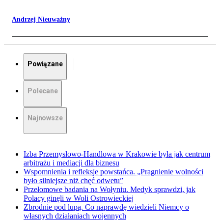
Andrzej Nieuważny
Powiązane
Polecane
Najnowsze
Izba Przemysłowo-Handlowa w Krakowie była jak centrum
arbitrażu i mediacji dla biznesu
Wspomnienia i refleksje powstańca. „Pragnienie wolności
było silniejsze niż chęć odwetu”
Przełomowe badania na Wołyniu. Medyk sprawdzi, jak
Polacy ginęli w Woli Ostrowieckiej
Zbrodnie pod lupą. Co naprawdę wiedzieli Niemcy o
własnych działaniach wojennych