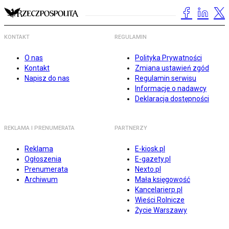
KONTAKT
REGULAMIN
O nas
Polityka Prywatności
Kontakt
Zmiana ustawień zgód
Napisz do nas
Regulamin serwisu
Informacje o nadawcy
Deklaracja dostępności
REKLAMA I PRENUMERATA
PARTNERZY
Reklama
E-kiosk.pl
Ogłoszenia
E-gazety.pl
Prenumerata
Nexto.pl
Archiwum
Mała księgowość
Kancelarierp.pl
Wieści Rolnicze
Życie Warszawy