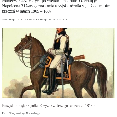
żołnierzy rozrzuconych po wielkim imperium. Oczekująca
Napoleona 317-tysięczna armia rosyjska różniła się już od tej bitej
przezeń w latach 1805 – 1807.
Aktualizacja:
27.09.2008 00:02
Publikacja:
26.09.2008 13:49
Rosyjski kirasjer z pułku Krzyża św. Jerzego, akwarela, 1816 r.
Foto: Zbiory Andrzeja Nieuważnego