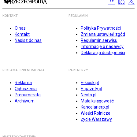
KONTAKT
REGULAMIN
O nas
Polityka Prywatności
Kontakt
Zmiana ustawień zgód
Napisz do nas
Regulamin serwisu
Informacje o nadawcy
Deklaracja dostępności
REKLAMA I PRENUMERATA
PARTNERZY
Reklama
E-kiosk.pl
Ogłoszenia
E-gazety.pl
Prenumerata
Nexto.pl
Archiwum
Mała księgowość
Kancelarierp.pl
Wieści Rolnicze
Życie Warszawy
NASZE WYDARZENIA