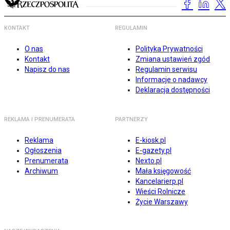
KONTAKT
REGULAMIN
O nas
Polityka Prywatności
Kontakt
Zmiana ustawień zgód
Napisz do nas
Regulamin serwisu
Informacje o nadawcy
Deklaracja dostępności
REKLAMA I PRENUMERATA
PARTNERZY
Reklama
E-kiosk.pl
Ogłoszenia
E-gazety.pl
Prenumerata
Nexto.pl
Archiwum
Mała księgowość
Kancelarierp.pl
Wieści Rolnicze
Życie Warszawy