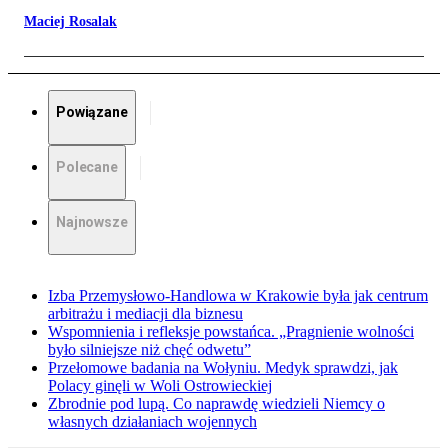
Maciej Rosalak
Powiązane
Polecane
Najnowsze
Izba Przemysłowo-Handlowa w Krakowie była jak centrum
arbitrażu i mediacji dla biznesu
Wspomnienia i refleksje powstańca. „Pragnienie wolności
było silniejsze niż chęć odwetu”
Przełomowe badania na Wołyniu. Medyk sprawdzi, jak
Polacy ginęli w Woli Ostrowieckiej
Zbrodnie pod lupą. Co naprawdę wiedzieli Niemcy o
własnych działaniach wojennych