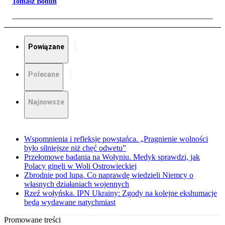
Tomasz Bohun
Powiązane
Polecane
Najnowsze
Wspomnienia i refleksje powstańca. „Pragnienie wolności
było silniejsze niż chęć odwetu”
Przełomowe badania na Wołyniu. Medyk sprawdzi, jak
Polacy ginęli w Woli Ostrowieckiej
Zbrodnie pod lupą. Co naprawdę wiedzieli Niemcy o
własnych działaniach wojennych
Rzeź wołyńska. IPN Ukrainy: Zgody na kolejne ekshumacje
będą wydawane natychmiast
Promowane treści