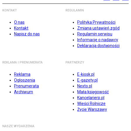
KONTAKT
REGULAMIN
O nas
Polityka Prywatności
Kontakt
Zmiana ustawień zgód
Napisz do nas
Regulamin serwisu
Informacje o nadawcy
Deklaracja dostępności
REKLAMA I PRENUMERATA
PARTNERZY
Reklama
E-kiosk.pl
Ogłoszenia
E-gazety.pl
Prenumerata
Nexto.pl
Archiwum
Mała księgowość
Kancelarierp.pl
Wieści Rolnicze
Życie Warszawy
NASZE WYDARZENIA