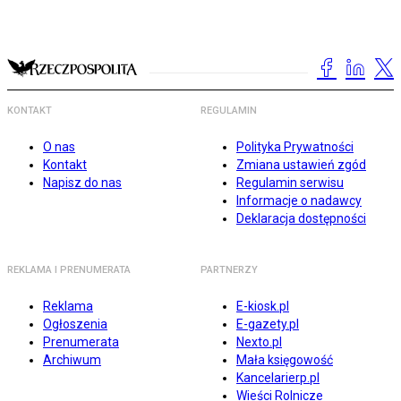
KONTAKT
REGULAMIN
O nas
Polityka Prywatności
Kontakt
Zmiana ustawień zgód
Napisz do nas
Regulamin serwisu
Informacje o nadawcy
Deklaracja dostępności
REKLAMA I PRENUMERATA
PARTNERZY
Reklama
E-kiosk.pl
Ogłoszenia
E-gazety.pl
Prenumerata
Nexto.pl
Archiwum
Mała księgowość
Kancelarierp.pl
Wieści Rolnicze