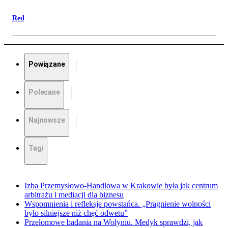
Red
Powiązane
Polecane
Najnowsze
Tagi
Izba Przemysłowo-Handlowa w Krakowie była jak centrum
arbitrażu i mediacji dla biznesu
Wspomnienia i refleksje powstańca. „Pragnienie wolności
było silniejsze niż chęć odwetu”
Przełomowe badania na Wołyniu. Medyk sprawdzi, jak