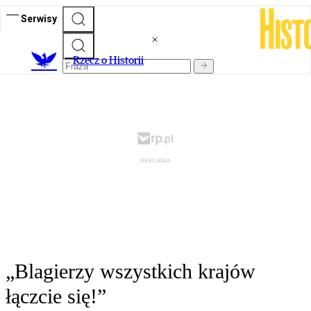
Serwisy
R
zecz o Historii
„Blagierzy wszystkich krajów
łączcie się!”