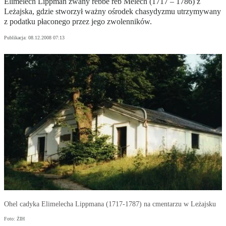
Elimelech Lippman zwany rebbe reb Melech (1717 – 1786) z
Leżajska, gdzie stworzył ważny ośrodek chasydyzmu utrzymywany
z podatku płaconego przez jego zwolenników.
Publikacja:
08.12.2008 07:13
Ohel cadyka Elimelecha Lippmana (1717-1787) na cmentarzu w Leżajsku
Foto: ŻIH