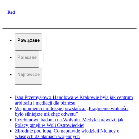
Red
Powiązane
Polecane
Najnowsze
Izba Przemysłowo-Handlowa w Krakowie była jak centrum
arbitrażu i mediacji dla biznesu
Wspomnienia i refleksje powstańca. „Pragnienie wolności
było silniejsze niż chęć odwetu”
Przełomowe badania na Wołyniu. Medyk sprawdzi, jak
Polacy ginęli w Woli Ostrowieckiej
Zbrodnie pod lupą. Co naprawdę wiedzieli Niemcy o
własnych działaniach wojennych