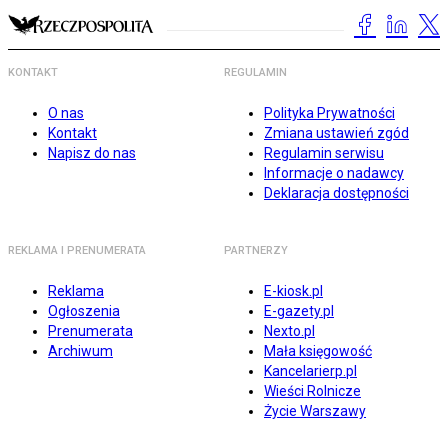
KONTAKT
REGULAMIN
O nas
Polityka Prywatności
Kontakt
Zmiana ustawień zgód
Napisz do nas
Regulamin serwisu
Informacje o nadawcy
Deklaracja dostępności
REKLAMA I PRENUMERATA
PARTNERZY
Reklama
E-kiosk.pl
Ogłoszenia
E-gazety.pl
Prenumerata
Nexto.pl
Archiwum
Mała księgowość
Kancelarierp.pl
Wieści Rolnicze
Życie Warszawy