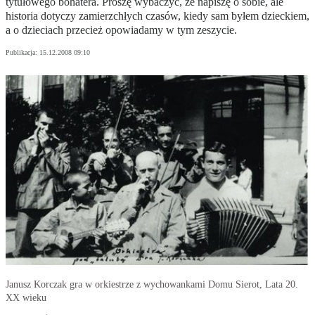
tytułowego bohatera. Proszę wybaczyć, że napiszę o sobie, ale
historia dotyczy zamierzchłych czasów, kiedy sam byłem dzieckiem,
a o dzieciach przecież opowiadamy w tym zeszycie.
Publikacja:
15.12.2008 09:10
Janusz Korczak gra w orkiestrze z wychowankami Domu Sierot, Lata 20.
XX wieku