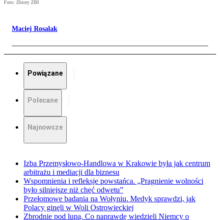
Foto: Zbiory ŻIH
Maciej Rosalak
Powiązane
Polecane
Najnowsze
Izba Przemysłowo-Handlowa w Krakowie była jak centrum
arbitrażu i mediacji dla biznesu
Wspomnienia i refleksje powstańca. „Pragnienie wolności
było silniejsze niż chęć odwetu”
Przełomowe badania na Wołyniu. Medyk sprawdzi, jak
Polacy ginęli w Woli Ostrowieckiej
Zbrodnie pod lupą. Co naprawdę wiedzieli Niemcy o