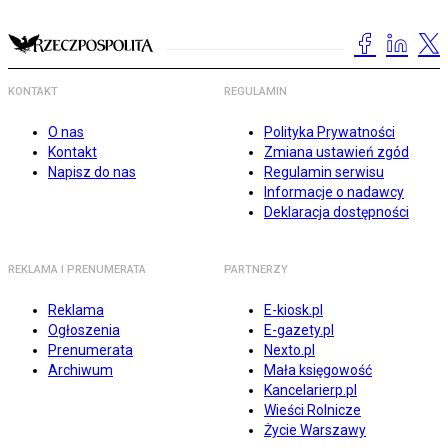
KONTAKT
REGULAMIN
O nas
Polityka Prywatności
Kontakt
Zmiana ustawień zgód
Napisz do nas
Regulamin serwisu
Informacje o nadawcy
Deklaracja dostępności
REKLAMA I PRENUMERATA
PARTNERZY
Reklama
E-kiosk.pl
Ogłoszenia
E-gazety.pl
Prenumerata
Nexto.pl
Archiwum
Mała księgowość
Kancelarierp.pl
Wieści Rolnicze
Życie Warszawy