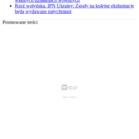
własnych działaniach wojennych
Rzeź wołyńska. IPN Ukrainy: Zgody na kolejne ekshumacje
będą wydawane natychmiast
Promowane treści