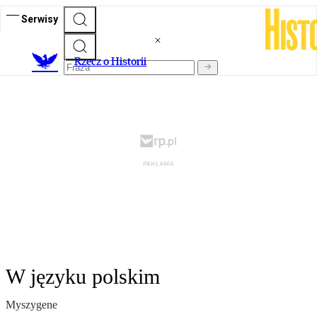
Serwisy
R
zecz o Historii
W języku polskim
Myszygene