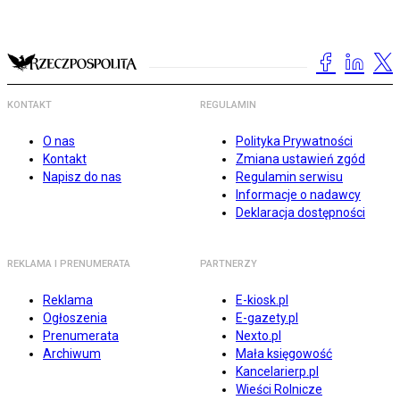
KONTAKT
REGULAMIN
O nas
Polityka Prywatności
Kontakt
Zmiana ustawień zgód
Napisz do nas
Regulamin serwisu
Informacje o nadawcy
Deklaracja dostępności
REKLAMA I PRENUMERATA
PARTNERZY
Reklama
E-kiosk.pl
Ogłoszenia
E-gazety.pl
Prenumerata
Nexto.pl
Archiwum
Mała księgowość
Kancelarierp.pl
Wieści Rolnicze