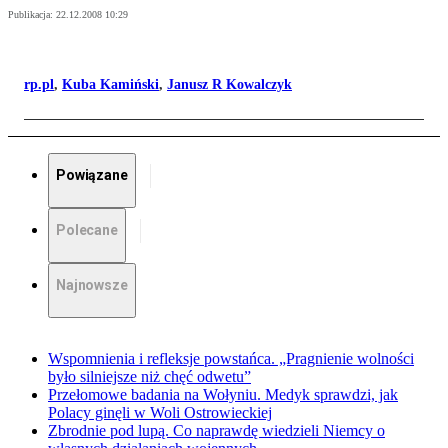
Publikacja:
22.12.2008 10:29
rp.pl
,
Kuba Kamiński
,
Janusz R Kowalczyk
Powiązane
Polecane
Najnowsze
Wspomnienia i refleksje powstańca. „Pragnienie wolności
było silniejsze niż chęć odwetu”
Przełomowe badania na Wołyniu. Medyk sprawdzi, jak
Polacy ginęli w Woli Ostrowieckiej
Zbrodnie pod lupą. Co naprawdę wiedzieli Niemcy o