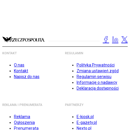
KONTAKT
REGULAMIN
O nas
Polityka Prywatności
Kontakt
Zmiana ustawień zgód
Napisz do nas
Regulamin serwisu
Informacje o nadawcy
Deklaracja dostępności
REKLAMA I PRENUMERATA
PARTNERZY
Reklama
E-kiosk.pl
Ogłoszenia
E-gazety.pl
Prenumerata
Nexto.pl