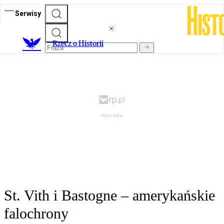
Serwisy
R
zecz o Historii
St. Vith i Bastogne – amerykańskie
falochrony