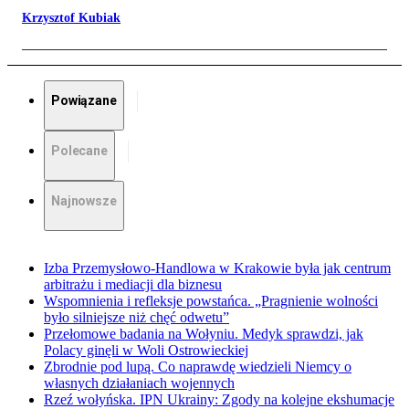
Krzysztof Kubiak
Powiązane
Polecane
Najnowsze
Izba Przemysłowo-Handlowa w Krakowie była jak centrum
arbitrażu i mediacji dla biznesu
Wspomnienia i refleksje powstańca. „Pragnienie wolności
było silniejsze niż chęć odwetu”
Przełomowe badania na Wołyniu. Medyk sprawdzi, jak
Polacy ginęli w Woli Ostrowieckiej
Zbrodnie pod lupą. Co naprawdę wiedzieli Niemcy o
własnych działaniach wojennych
Rzeź wołyńska. IPN Ukrainy: Zgody na kolejne ekshumacje