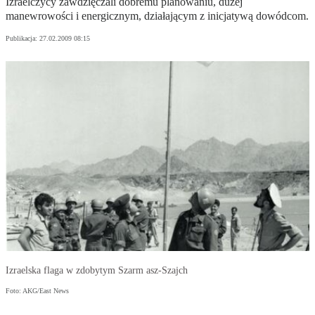
Izraelczycy zawdzięczali dobremu planowaniu, dużej
manewrowości i energicznym, działającym z inicjatywą dowódcom.
Publikacja:
27.02.2009 08:15
Izraelska flaga w zdobytym Szarm asz-Szajch
Foto: AKG/East News