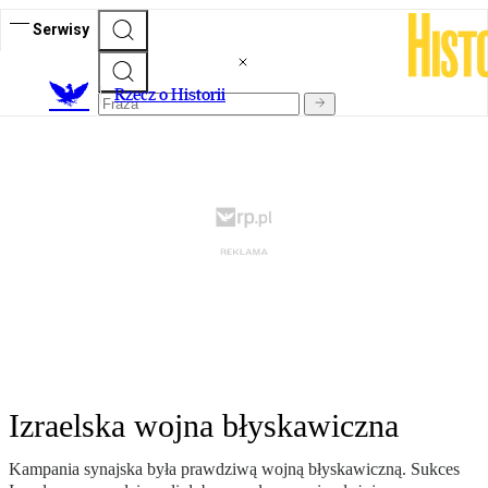
Serwisy
R
zecz o Historii
Izraelska wojna błyskawiczna
Kampania synajska była prawdziwą wojną błyskawiczną. Sukces