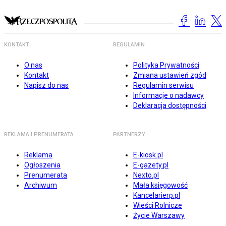
KONTAKT
REGULAMIN
O nas
Polityka Prywatności
Kontakt
Zmiana ustawień zgód
Napisz do nas
Regulamin serwisu
Informacje o nadawcy
Deklaracja dostępności
REKLAMA I PRENUMERATA
PARTNERZY
Reklama
E-kiosk.pl
Ogłoszenia
E-gazety.pl
Prenumerata
Nexto.pl
Archiwum
Mała księgowość
Kancelarierp.pl
Wieści Rolnicze
Życie Warszawy