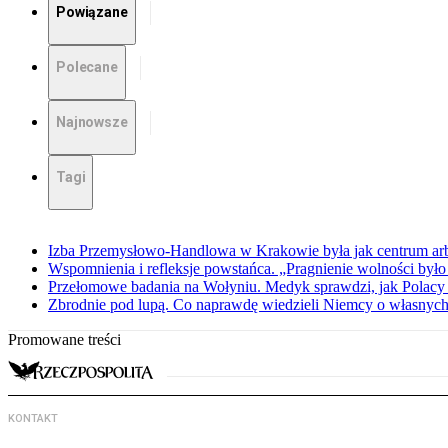
Powiązane
Polecane
Najnowsze
Tagi
Izba Przemysłowo-Handlowa w Krakowie była jak centrum arbit
Wspomnienia i refleksje powstańca. „Pragnienie wolności było 
Przełomowe badania na Wołyniu. Medyk sprawdzi, jak Polacy 
Zbrodnie pod lupą. Co naprawdę wiedzieli Niemcy o własnych
Promowane treści
KONTAKT