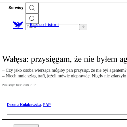
Serwisy
R
zecz o Historii
Wałęsa: przysięgam, że nie byłem a
– Czy jako osoba wierząca mógłby pan przysiąc, że nie był agentem
– Niech mnie szlag trafi, jeżeli mówię nieprawdę. Nigdy nie zdarzyło
Publikacja:
18.04.2009 04:14
Dorota Kołakowska
,
PAP