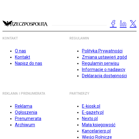
KONTAKT
REGULAMIN
O nas
Polityka Prywatności
Kontakt
Zmiana ustawień zgód
Napisz do nas
Regulamin serwisu
Informacje o nadawcy
Deklaracja dostępności
REKLAMA I PRENUMERATA
PARTNERZY
Reklama
E-kiosk.pl
Ogłoszenia
E-gazety.pl
Prenumerata
Nexto.pl
Archiwum
Mała księgowość
Kancelarierp.pl
Wieści Rolnicze