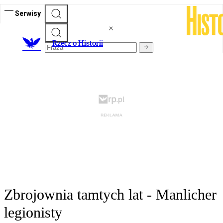
Serwisy
R
zecz o Historii
Zbrojownia tamtych lat - Manlicher
legionisty