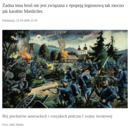
Żadna inna broń nie jest związana z epopeją legionową tak mocno
jak karabin Manlicher.
Publikacja:
22.04.2009 15:18
Bój piechurów austriackich i rosyjskich podczas I wojny światowej
Foto: AKG Berlin