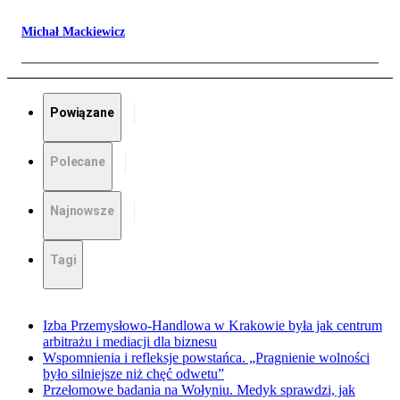
Michał Mackiewicz
Powiązane
Polecane
Najnowsze
Tagi
Izba Przemysłowo-Handlowa w Krakowie była jak centrum
arbitrażu i mediacji dla biznesu
Wspomnienia i refleksje powstańca. „Pragnienie wolności
było silniejsze niż chęć odwetu”
Przełomowe badania na Wołyniu. Medyk sprawdzi, jak