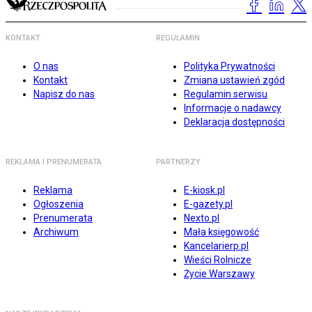
KONTAKT
REGULAMIN
O nas
Polityka Prywatności
Kontakt
Zmiana ustawień zgód
Napisz do nas
Regulamin serwisu
Informacje o nadawcy
Deklaracja dostępności
REKLAMA I PRENUMERATA
PARTNERZY
Reklama
E-kiosk.pl
Ogłoszenia
E-gazety.pl
Prenumerata
Nexto.pl
Archiwum
Mała księgowość
Kancelarierp.pl
Wieści Rolnicze
Życie Warszawy