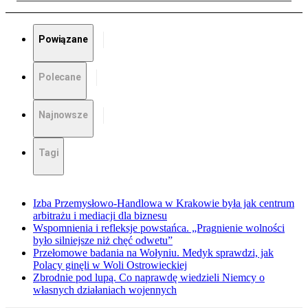
Powiązane
Polecane
Najnowsze
Tagi
Izba Przemysłowo-Handlowa w Krakowie była jak centrum
arbitrażu i mediacji dla biznesu
Wspomnienia i refleksje powstańca. „Pragnienie wolności
było silniejsze niż chęć odwetu”
Przełomowe badania na Wołyniu. Medyk sprawdzi, jak
Polacy ginęli w Woli Ostrowieckiej
Zbrodnie pod lupą. Co naprawdę wiedzieli Niemcy o
własnych działaniach wojennych